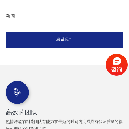
新闻
联系我们
高效的团队
热情洋溢的制造团队有能力在最短的时间内完成具有保证质量的辊
压成型机的制造和组装。