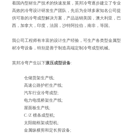
着国内型材生产技术的快速发展，英邦冷弯逐步建立了专业
高效的冷弯设计研发生产团队，先后为全球多家知名
公司提
供可靠的冷弯成型解决方案，产品远销美国，澳大利亚，巴
西，加拿大，印度，法国，沙特
南非，等国。
阿拉伯，
我公司工程师有丰富的设计生产经验，可生产各类型金属型
材冷弯设备，特别是善于制造高端定制冷弯成型机械。
英邦冷弯产生以下
滚压成型设备
:
仓储货架生产线
;
;
高速公路护栏生产线
;
汽车行业冷弯
成型
;
电力电缆桥架生产线
;
屋面板生产线
;
C /Z 檩条成型
机
;
太阳能框架成型机
金属纵横剪和定长剪设备;