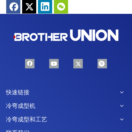
快速链接
冷弯成型机
冷弯成型和工艺