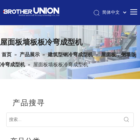
简体中文
Pусский
首页
English
屋面板墙板板冷弯成型机
英邦简介
冷弯成型机械
首页
»
产品展示
»
建筑型钢冷弯成型机
»
屋面板，侧墙版
冷弯成型机
»
屋面板墙板板冷弯成型机
冷弯成型和工艺
服务
联系我们
产品搜寻